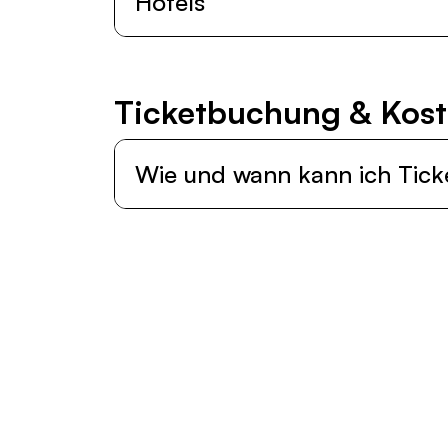
Hotels
Ti­cket­bu­chung & Kos­
Wie und wann kann ich Tick