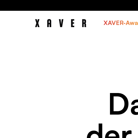
XAVER-Awa
Da
de