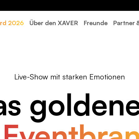
rd 2026
Über den XAVER
Freunde
Partner
Live-Show mit star­ken Emo­ti­o­nen
s gol­de­n
r
Event­bran