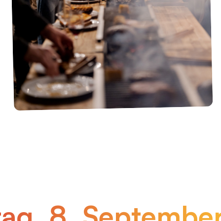
­tag, 8. Sep­tem­­b