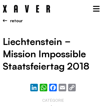
Nav
retour
Liechtenstein −
Mission Impossible
Staatsfeiertag 2018
LinkedIn
WhatsApp
Facebook
Email
Copy
Link
CATÉGORIE