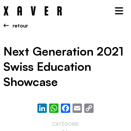
Nav
retour
Next Generation 2021
Swiss Education
Showcase
LinkedIn
WhatsApp
Facebook
Email
Copy
Link
CATÉGORIE