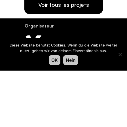
Voir tous les projets
Organisateur
Diese Website benutzt Cookies. Wenn du die Website weiter
nutzt, gehen wir von deinem Einverständnis aus.
OK
Nein
Contact
Swiss LiveCom Association EXPO EVENT
Kapellenstrasse 14, Postfach, CH-3001 Bern
Tel
+41 58 796 99 54
,
info@expo-event.ch
Inscrivez-vous et restez informé – Inscrivez-vous
dès aujourd’hui à notre newsletter !