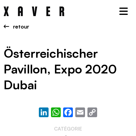
Nav
retour
Österreichischer
Pavillon, Expo 2020
Dubai
LinkedIn
WhatsApp
Facebook
Email
Copy
Link
CATÉGORIE