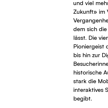
und viel meh
Zukunft» im 
Vergangenheit
dem sich die
lässt. Die v
Pioniergeist
bis hin zur D
Besucherinne
historische 
stark die Mobi
interaktives 
begibt.