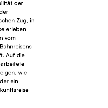
lität der
der
ischen Zug, in
se erleben
en vom
 Bahnreisens
t. Auf die
arbeitete
eigen, wie
oder ein
ukunftsreise