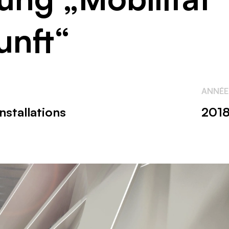
unft“
ANNÉE
nstallations
201