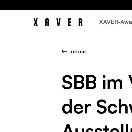
XAVER-Awa
retour
SBB im 
der Sch
Ausstell