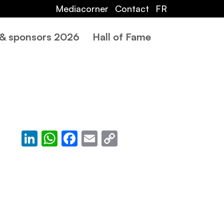
Mediacorner
Contact
FR
 & sponsors 2026
Hall of Fame
LinkedIn
WhatsApp
Facebook
Email
Copy
Link