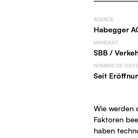
AGENCE
Habegger A
MANDANT
SBB / Verke
NOMBRE DE VISIT
Seit Eröffn
Wie werden d
Faktoren beei
haben techno