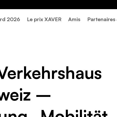
rd 2026
Le prix XAVER
Amis
Partenaires
Verkehrshaus
weiz –
ung „Mobilität