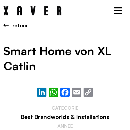
Nav
retour
Smart Home von XL
Catlin
LinkedIn
WhatsApp
Facebook
Email
Copy
Link
CATÉGORIE
Best Brandworlds & Installations
ANNÉE