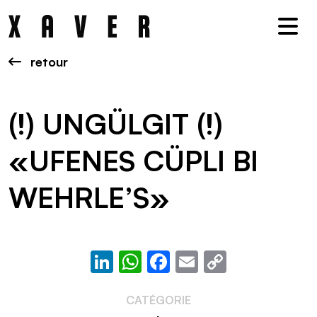
Nav
retour
(!) UNGÜLGIT (!)
«UFENES CÜPLI BI
WEHRLE’S»
LinkedIn
WhatsApp
Facebook
Email
Copy
Link
CATÉGORIE