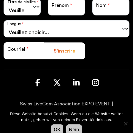
Titre de civilité
*
Prénom
*
Nom
*
Langue
*
Courriel
*
S'inscrire
Facebook
X
LinkedIn
Instagra
Swiss LiveCom Association EXPO EVENT |
Kapellenstrasse 14 | Postfach CH-3001 Bern
Diese Website benutzt Cookies. Wenn du die Website weiter
nutzt, gehen wir von deinem Einverständnis aus.
Protection des données
© XAVER
OK
Nein
Mentions légales