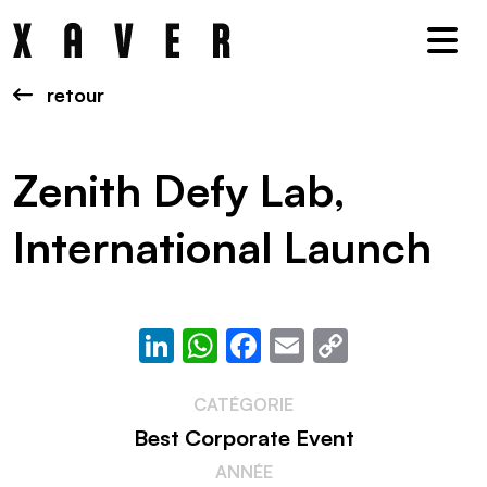
Nav
retour
Zenith Defy Lab,
International Launch
LinkedIn
WhatsApp
Facebook
Email
Copy
Link
CATÉGORIE
Best Corporate Event
ANNÉE