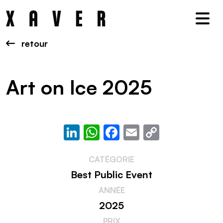
Nav
retour
Art on Ice 2025
LinkedIn
WhatsApp
Facebook
Email
Copy
Link
CATÉGORIE
Best Public Event
ANNÉE
2025
PRIX