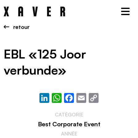
Nav
retour
EBL «125 Joor
verbunde»
LinkedIn
WhatsApp
Facebook
Email
Copy
Link
CATÉGORIE
Best Corporate Event
ANNÉE