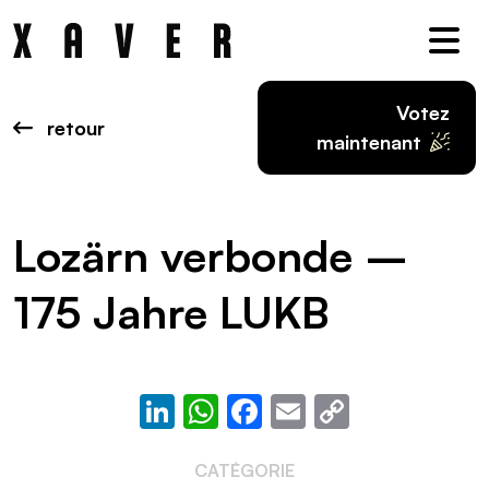
Nav
Votez
retour
maintenant
Lozärn verbonde –
175 Jahre LUKB
LinkedIn
WhatsApp
Facebook
Email
Copy
Link
CATÉGORIE