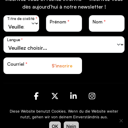
dès aujourd’hui à notre newsletter !
Titre de civilité
*
Prénom
*
Nom
*
Langue
*
Courriel
*
S'inscrire
Facebook
X
LinkedIn
Instagra
Diese Website benutzt Cookies. Wenn du die Website weiter
Swiss LiveCom Association EXPO EVENT |
nutzt, gehen wir von deinem Einverständnis aus.
Kapellenstrasse 14 | Postfach CH-3001 Bern
OK
Nein