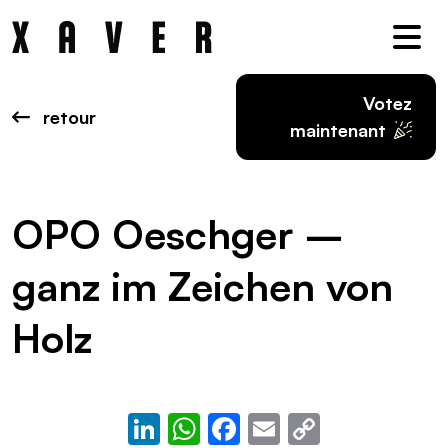
Nav
Votez
retour
maintenant
OPO Oeschger –
ganz im Zeichen von
Holz
LinkedIn
WhatsApp
Facebook
Email
Copy