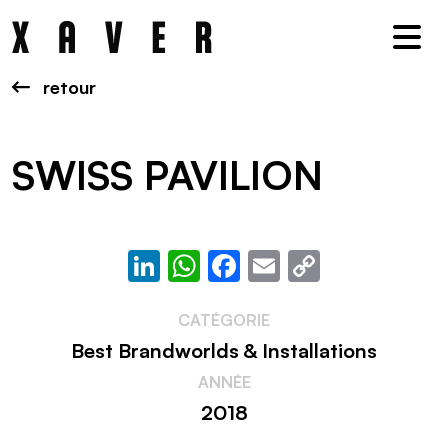
Nav
retour
SWISS PAVILION
LinkedIn
WhatsApp
Facebook
Email
Copy
Link
CATÉGORIE
Best Brandworlds & Installations
ANNÉE
2018