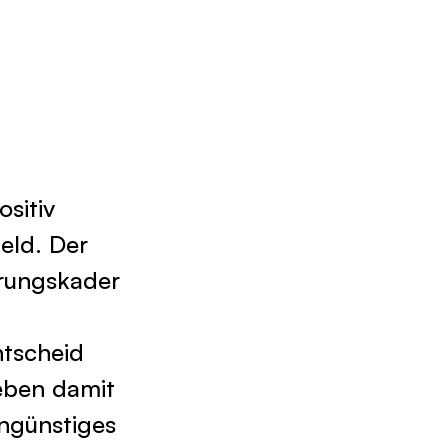
sitiv
eld. Der
hrungskader
ntscheid
eben damit
ngünstiges