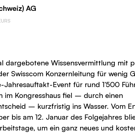
chweiz) AG
EURS
al dargebotene Wissensvermittlung mit po
er Swisscom Konzernleitung für wenig G
e-Jahresauftakt-Event für rund 1’500 Fü
 im Kongresshaus fiel – durch einen
tscheid – kurzfristig ins Wasser. Vom E
r bis am 12. Januar des Folgejahres bli
rbeitstage, um ein ganz neues und koste