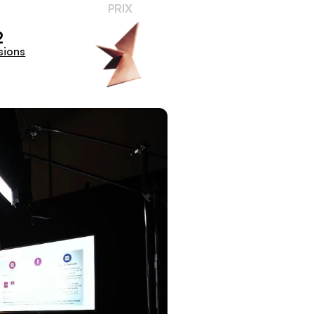
PRIX
2
sions