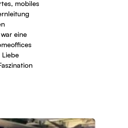
rtes, mobiles
ernleitung
en
 war eine
omeoffices
 Liebe
aszination