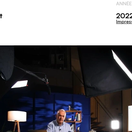
ANNÉE
t
202
Impres