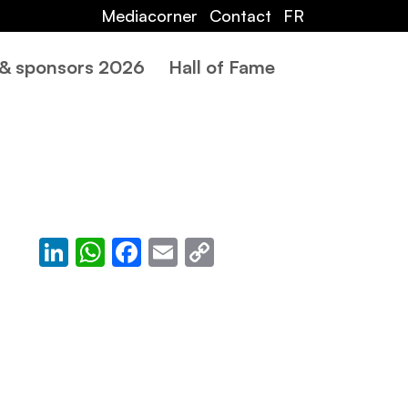
Mediacorner
Contact
FR
 & sponsors 2026
Hall of Fame
LinkedIn
WhatsApp
Facebook
Email
Copy
Link