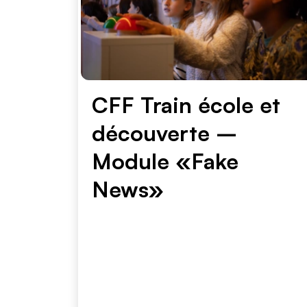
CFF Train école et
découverte –
Module «Fake
News»