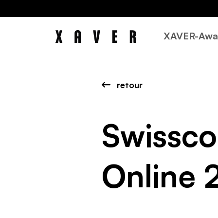
XAVER-Awa
retour
Swissc
Online 