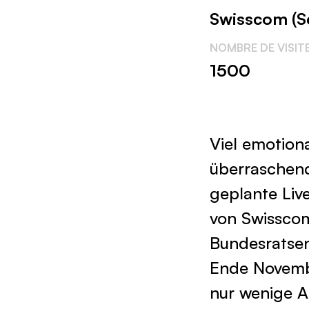
Swisscom (S
NOMBRE DE VISIT
1500
Viel emotion
überraschend
geplante Liv
von Swisscom
Bundesratsen
Ende Novembe
nur wenige A