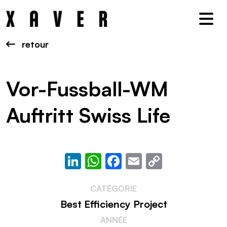
Nav
retour
Vor-Fussball-WM
Auftritt Swiss Life
LinkedIn
WhatsApp
Facebook
Email
Copy
Link
CATÉGORIE
Best Efficiency Project
ANNÉE