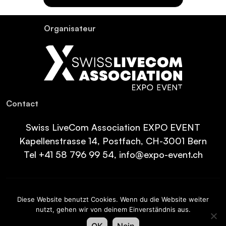
Organisateur
Contact
Swiss LiveCom Association EXPO EVENT
Kapellenstrasse 14, Postfach, CH-3001 Bern
Tel
+41 58 796 99 54
,
info@expo-event.ch
Inscrivez-vous et restez informé – Inscrivez-vous
Diese Website benutzt Cookies. Wenn du die Website weiter
dès aujourd’hui à notre newsletter !
nutzt, gehen wir von deinem Einverständnis aus.