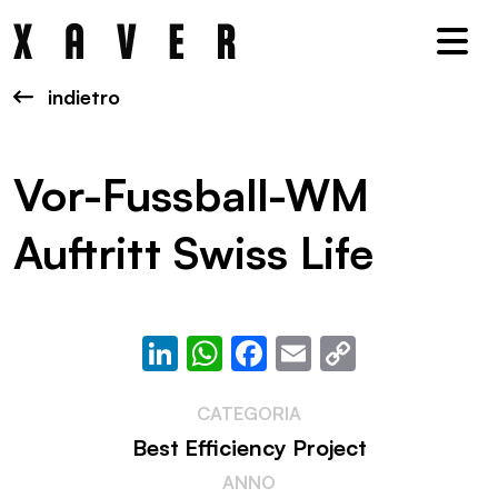
Nav
indietro
Vor-Fussball-WM
Auftritt Swiss Life
LinkedIn
WhatsApp
Facebook
Email
Copy
Link
CATEGORIA
Best Efficiency Project
ANNO