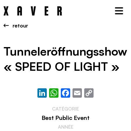
Nav
retour
Tunneleröffnungsshow
« SPEED OF LIGHT »
LinkedIn
WhatsApp
Facebook
Email
Copy
Link
CATÉGORIE
Best Public Event
ANNÉE