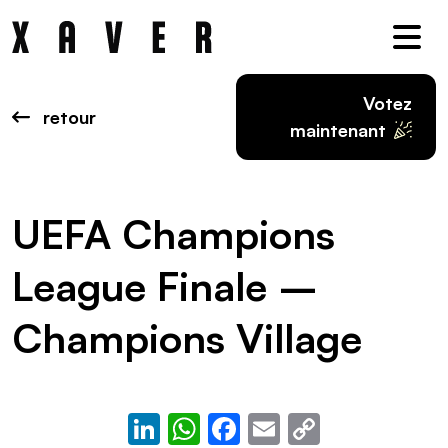
Nav
Votez
retour
maintenant
UEFA Champions
League Finale –
Champions Village
LinkedIn
WhatsApp
Facebook
Email
Copy