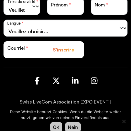
Titre de civilité
*
Prénom
*
Nom
*
Langue
*
Courriel
*
S'inscrire
Facebook
X
LinkedIn
Instagra
Swiss LiveCom Association EXPO EVENT |
Kapellenstrasse 14 | Postfach CH-3001 Bern
Diese Website benutzt Cookies. Wenn du die Website weiter
nutzt, gehen wir von deinem Einverständnis aus.
Protection des données
© XAVER
OK
Nein
Mentions légales