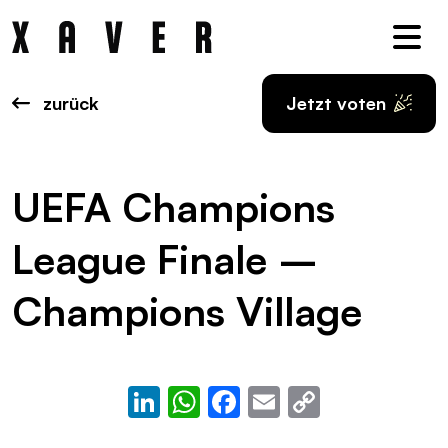
Nav
zurück
Jetzt voten
UEFA Champions
League Finale –
Champions Village
LinkedIn
WhatsApp
Facebook
Email
Copy
Link