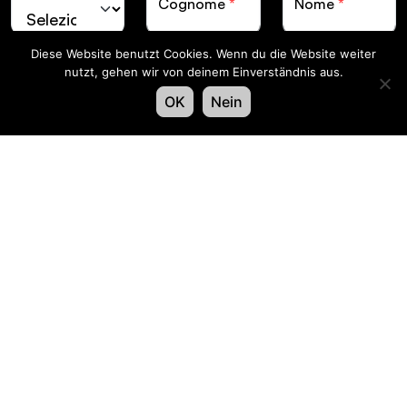
Cognome
*
Nome
*
Diese Website benutzt Cookies. Wenn du die Website weiter
Lingua
*
nutzt, gehen wir von deinem Einverständnis aus.
OK
Nein
e-mail
*
Accedi
Facebook
X
LinkedIn
Instagra
Swiss LiveCom Association EXPO EVENT |
Kapellenstrasse 14 | Postfach CH-3001 Bern
Impronta
Protezione dei dati
© XAVER