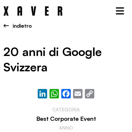
Nav
indietro
20 anni di Google
Svizzera
LinkedIn
WhatsApp
Facebook
Email
Copy
Link
CATEGORIA
Best Corporate Event
ANNO