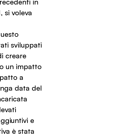
recedenti in
, si voleva
questo
ti sviluppati
di creare
ro un impatto
patto a
lunga data del
ncaricata
levati
ggiuntivi e
iva è stata