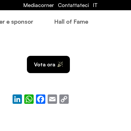
Mediacorner
Contattateci
IT
er e sponsor
Hall of Fame
Vota ora
LinkedIn
WhatsApp
Facebook
Email
Copy
Link