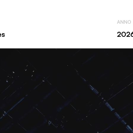
ANNO
es
202