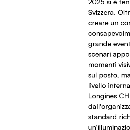
2025 si è ten
Svizzera. Olt
creare un co
consapevolme
grande evento
scenari appos
momenti visiv
sul posto, m
livello inter
Longines CHI 
dall'organizz
standard rich
un'illuminazi