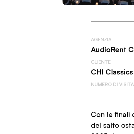
AGENZIA
AudioRent C
CLIENTE
CHI Classics
NUMERO DI VISIT
Con le finali
del salto ost