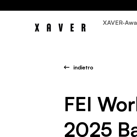
XAVER-Awa
indietro
FEI Wor
2025 Ba