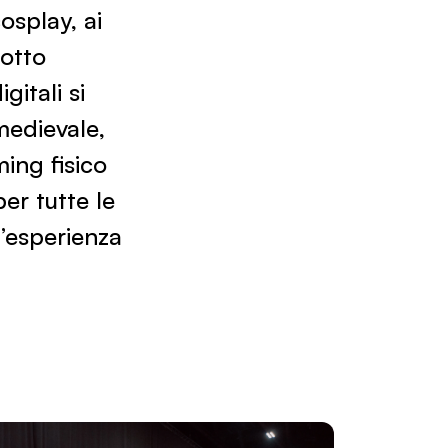
osplay, ai
motto
gitali si
medievale,
ming fisico
er tutte le
’esperienza