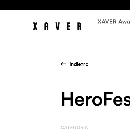
XAVER-Awa
indietro
HeroFes
CATEGORIA