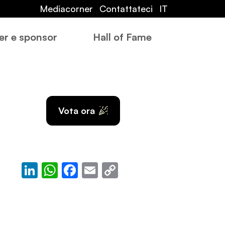
Mediacorner
Contattateci
IT
er e sponsor
Hall of Fame
Vota ora
LinkedIn
WhatsApp
Facebook
Email
Copy
Link