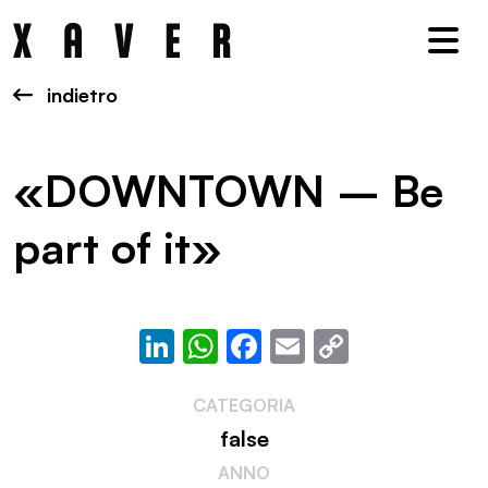
Nav
indietro
«DOWNTOWN – Be
part of it»
LinkedIn
WhatsApp
Facebook
Email
Copy
Link
CATEGORIA
false
ANNO