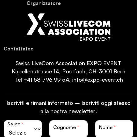
Or­ganiz­za­tore
Con­tat­ta­teci
Swiss LiveCom Association EXPO EVENT
Kapellenstrasse 14, Postfach, CH-3001 Bern
Tel
+41 58 796 99 54
,
info@expo-event.ch
Iscriviti e rimani informato – Iscriviti oggi stesso
alla nostra newsletter!
Saluto
*
Cognome
*
Nome
*