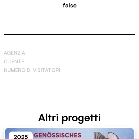
false
AGENZIA
CLIENTE
NUMERO DI VISITATORI
Altri proget­ti
2025