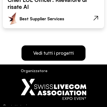
risate AI
Best Supplier Services
Vedi tutti i progetti
Or­ganiz­za­tore
Con­tat­ta­teci