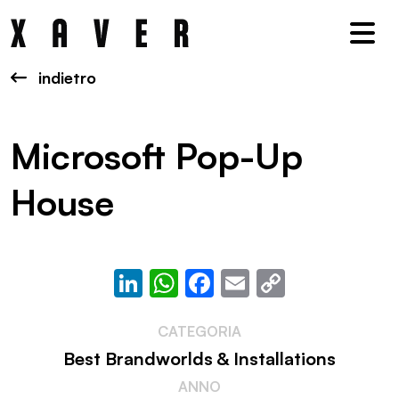
Nav
indietro
Microsoft Pop-Up
House
LinkedIn
WhatsApp
Facebook
Email
Copy
Link
CATEGORIA
Best Brandworlds & Installations
ANNO