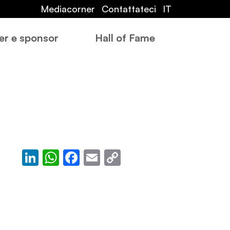
Mediacorner
Contattateci
IT
er e sponsor
Hall of Fame
LinkedIn
WhatsApp
Facebook
Email
Copy
Link