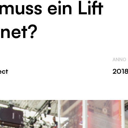
uss ein Lift
rnet?
ANNO
ect
201