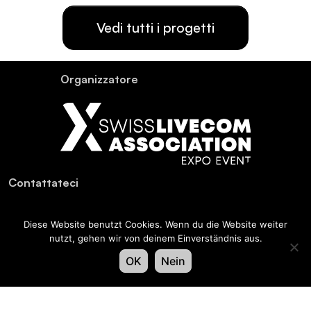
Vedi tutti i progetti
Or­ganiz­za­tore
Con­tat­ta­teci
Swiss LiveCom Association EXPO EVENT
Diese Website benutzt Cookies. Wenn du die Website weiter
Kapellenstrasse 14, Postfach, CH-3001 Bern
nutzt, gehen wir von deinem Einverständnis aus.
Tel
+41 58 796 99 54
,
info@expo-event.ch
OK
Nein
Iscriviti e rimani informato – Iscriviti oggi stesso