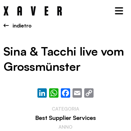
Nav
indietro
Sina & Tacchi live vom
Grossmünster
LinkedIn
WhatsApp
Facebook
Email
Copy
Link
CATEGORIA
Best Supplier Services
ANNO