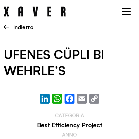
Nav
indietro
UFENES CÜPLI BI
WEHRLE’S
LinkedIn
WhatsApp
Facebook
Email
Copy
Link
CATEGORIA
Best Efficiency Project
ANNO