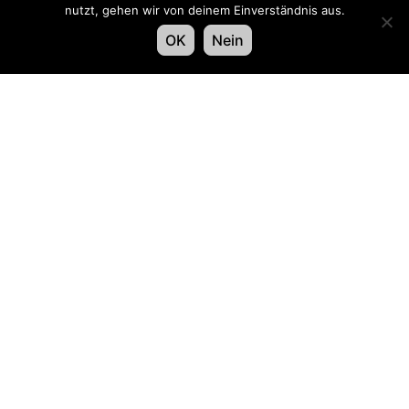
nutzt, gehen wir von deinem Einverständnis aus.
OK
Nein
Or­ganiz­za­tore
Con­tat­ta­teci
Swiss LiveCom Association EXPO EVENT
Kapellenstrasse 14, Postfach, CH-3001 Bern
Tel
+41 58 796 99 54
,
info@expo-event.ch
Iscriviti e rimani informato – Iscriviti oggi stesso
alla nostra newsletter!
Saluto
*