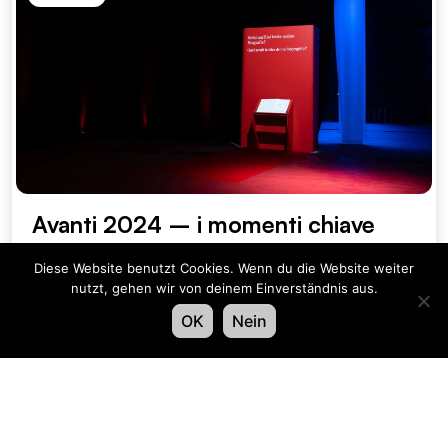
Avanti 2024 – i momenti chiave
Best Corporate Event
Diese Website benutzt Cookies. Wenn du die Website weiter
nutzt, gehen wir von deinem Einverständnis aus.
OK
Nein
Vedi tutti i progetti