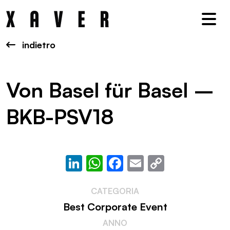
Nav
indietro
Von Basel für Basel –
BKB-PSV18
LinkedIn
WhatsApp
Facebook
Email
Copy
Link
CATEGORIA
Best Corporate Event
ANNO