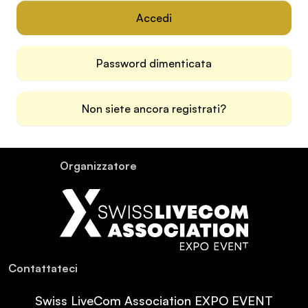
Accedi
Password dimenticata
Non siete ancora registrati?
Or­ganiz­za­tore
Con­tat­ta­teci
Swiss LiveCom Association EXPO EVENT