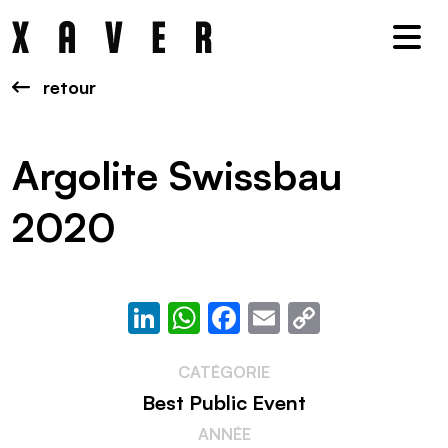
Nav
retour
Argolite Swissbau
2020
LinkedIn
WhatsApp
Facebook
Email
Copy
Link
CATÉGORIE
Best Public Event
ANNÉE