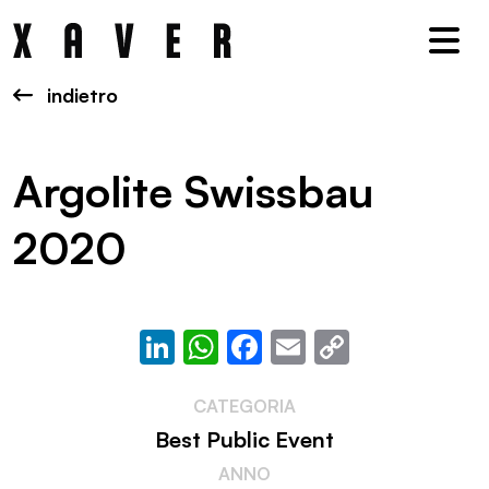
Nav
indietro
Argolite Swissbau
2020
LinkedIn
WhatsApp
Facebook
Email
Copy
Link
CATEGORIA
Best Public Event
ANNO