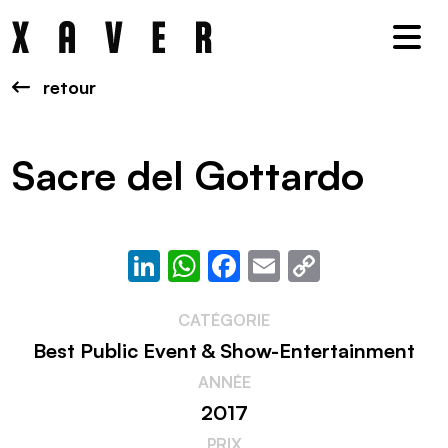
Nav
retour
Sacre del Gottardo
LinkedIn
WhatsApp
Facebook
Email
Copy
Link
CATÉGORIE
Best Public Event & Show-Entertainment
ANNÉE
2017
PRIX