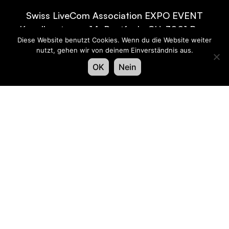
Swiss LiveCom Association EXPO EVENT
Kapellenstrasse 14, Postfach, CH-3001 Bern
Diese Website benutzt Cookies. Wenn du die Website weiter
Tel
+41 58 796 99 54
,
info@expo-event.ch
nutzt, gehen wir von deinem Einverständnis aus.
OK
Nein
Iscriviti e rimani informato – Iscriviti oggi stesso
alla nostra newsletter!
Saluto
*
Cognome
*
Nome
*
Lingua
*
e-mail
*
Accedi