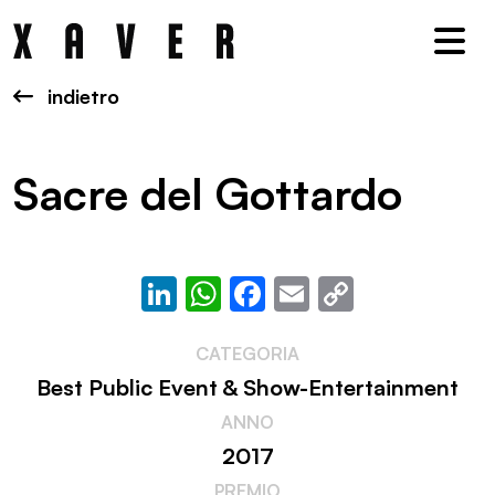
Nav
indietro
Sacre del Gottardo
LinkedIn
WhatsApp
Facebook
Email
Copy
Link
CATEGORIA
Best Public Event & Show-Entertainment
ANNO
2017
PREMIO