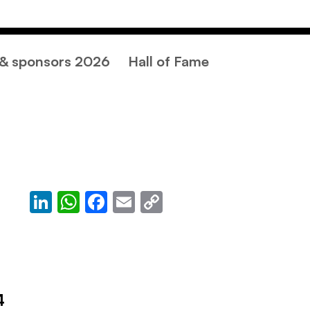
Mediacorner
Contact
FR
 & sponsors 2026
Hall of Fame
LinkedIn
WhatsApp
Facebook
Email
Copy
Link
4