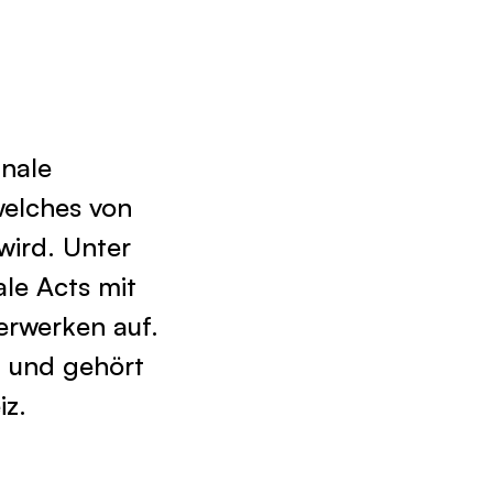
inale
welches von
wird. Unter
ale Acts mit
erwerken auf.
t und gehört
iz.