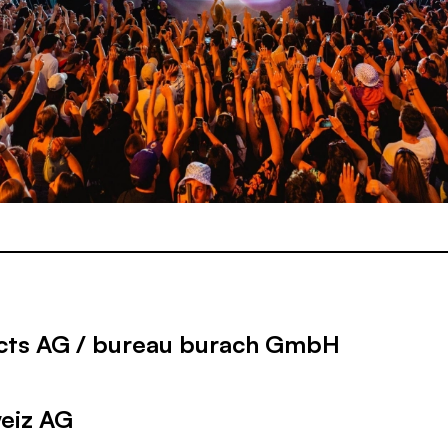
cts AG / bureau burach GmbH
eiz AG
EURS