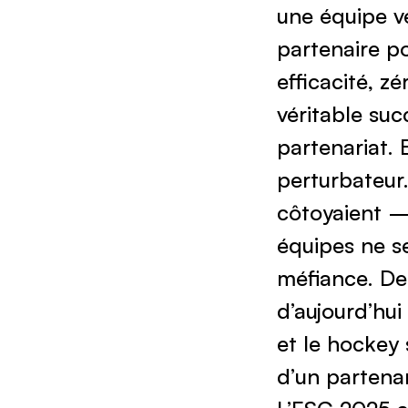
partenaire po
efficacité, z
véritable suc
partenariat.
perturbateur
côtoyaient – 
équipes ne s
méfiance. De
d’aujourd’hui
et le hockey
d’un partenar
L’ESC 2025 a