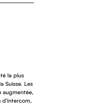
té la plus
la Suisse. Les
té augmentée,
s d'intercom,
 d'un