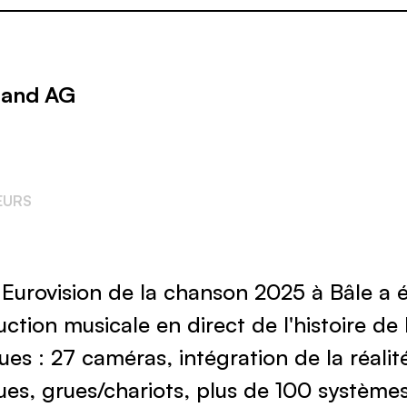
land AG
EURS
Eurovision de la chanson 2025 à Bâle a é
tion musicale en direct de l'histoire de 
ues : 27 caméras, intégration de la réali
gues, grues/chariots, plus de 100 système
enue de 7 pays. La SRG SSR avait besoin