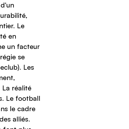
rabilité,
tier. Le
ité en
e un facteur
régie se
eclub). Les
ment,
La réalité
s. Le football
ans le cadre
es alliés.
 font plus