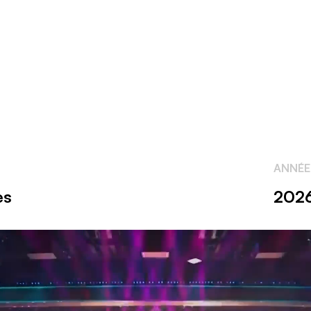
gbaren
n
ANNÉE
es
202