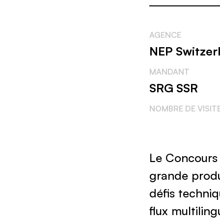
AGENCE
NEP Switzer
MANDANT
SRG SSR
NOMBRE DE VISIT
Le Concours 
grande produc
défis techniq
flux multilin
une équipe v