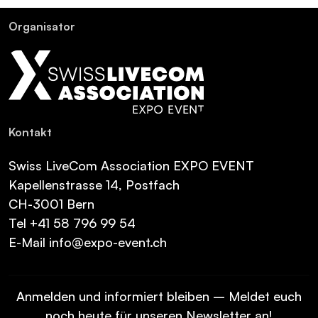
Or­ga­ni­sa­tor
Kon­takt
Swiss LiveCom Association EXPO EVENT
Kapellenstrasse 14, Postfach
CH-3001 Bern
Tel
+41 58 796 99 54
E-Mail
info@expo-event.ch
Anmelden und informiert bleiben – Meldet euch
noch heute für unseren Newsletter an!