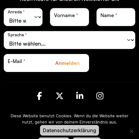
Anrede
*
Vorname
*
Name
*
Sprache
*
E-Mail
*
Anmelden
Facebook
X
LinkedIn
Instagra
Diese Website benutzt Cookies. Wenn du die Website weiter
Swiss LiveCom Association EXPO EVENT |
nutzt, gehen wir von deinem Einverständnis aus.
Kapellenstrasse 14 | Postfach CH-3001 Bern
Datenschutzerklärung