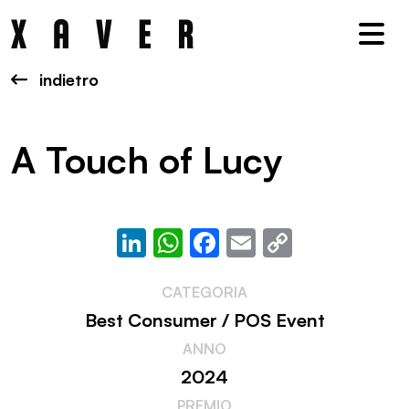
Nav
indietro
A Touch of Lucy
LinkedIn
WhatsApp
Facebook
Email
Copy
Link
CATEGORIA
Best Consumer / POS Event
ANNO
2024
PREMIO