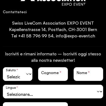
Con­tat­ta­teci
Swiss LiveCom Association EXPO EVENT
Kapellenstrasse 14, Postfach, CH-3001 Bern
Tel
+41 58 796 99 54
,
info@expo-event.ch
Iscriviti e rimani informato – Iscriviti oggi stesso
alla nostra newsletter!
Saluto
*
Cognome
*
Nome
*
Lingua
*