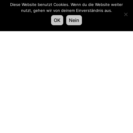
Diese Website benutzt Cookies. Wenn du die Website weiter
nutzt, gehen wir von deinem Einverständnis aus.
Or­ganiz­za­tore
OK
Nein
Con­tat­ta­teci
Swiss LiveCom Association EXPO EVENT
Kapellenstrasse 14, Postfach, CH-3001 Bern
Tel
+41 58 796 99 54
,
info@expo-event.ch
Iscriviti e rimani informato – Iscriviti oggi stesso
alla nostra newsletter!
Saluto
*