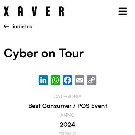
Nav
indietro
Cyber on Tour
LinkedIn
WhatsApp
Facebook
Email
Copy
Link
CATEGORIA
Best Consumer / POS Event
ANNO
2024
PREMIO