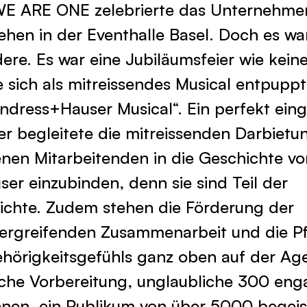
E ARE ONE zelebrierte das Unternehmen
ehen in der Eventhalle Basel. Doch es wa
ere. Es war eine Jubiläumsfeier wie kein
ie sich als mitreissendes Musical entpup
ndress+Hauser Musical“. Ein perfekt eing
er begleitete die mitreissenden Darbietu
genen Mitarbeitenden in die Geschichte vo
er einzubinden, denn sie sind Teil der
ichte. Zudem stehen die Förderung der
ergreifenden Zusammenarbeit und die Pf
örigkeitsgefühls ganz oben auf der Ag
sche Vorbereitung, unglaubliche 300 eng
innen, ein Publikum von über 5000 begeis