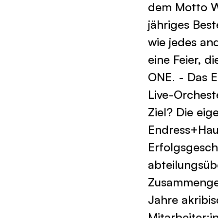
dem Motto W
jähriges Best
wie jedes and
eine Feier, d
ONE. - Das E
Live-Orchest
Ziel? Die ei
Endress+Haus
Erfolgsgesch
abteilungsüb
Zusammengeh
Jahre akribi
Mitarbeiter: