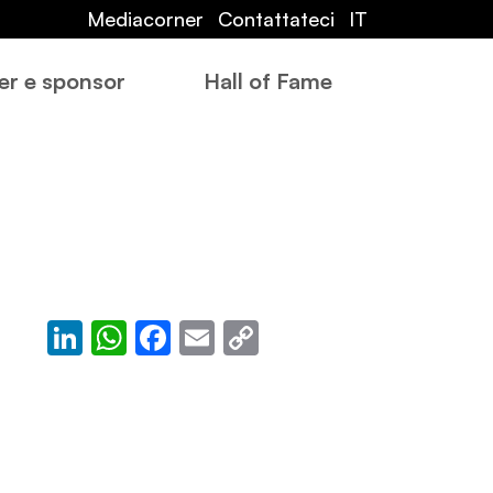
Mediacorner
Contattateci
IT
er e sponsor
Hall of Fame
LinkedIn
WhatsApp
Facebook
Email
Copy
Link