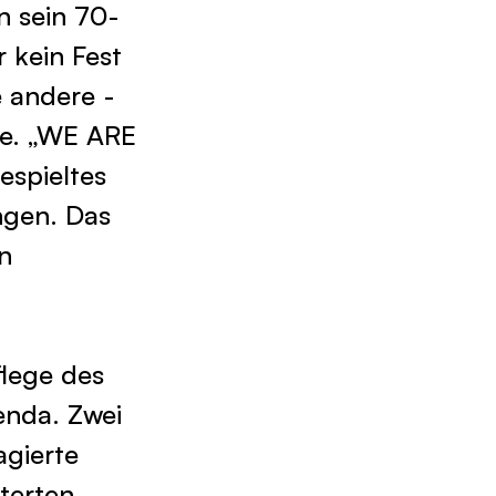
 sein 70-
r kein Fest
e andere -
pte. „WE ARE
espieltes
ngen. Das
n
lege des
enda. Zwei
agierte
terten