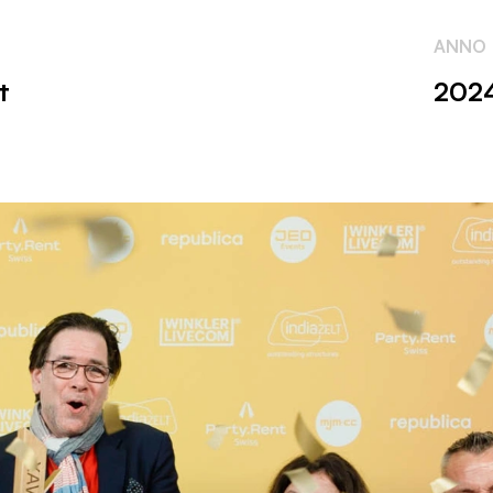
ANNO
t
202