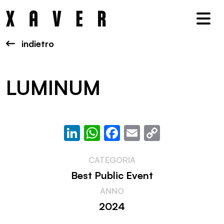
Nav
indietro
LUMINUM
LinkedIn
WhatsApp
Facebook
Email
Copy
Link
CATEGORIA
Best Public Event
ANNO
2024