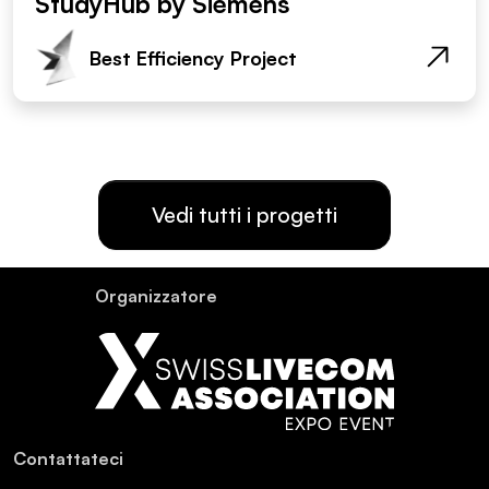
StudyHub by Siemens
Best Efficiency Project
Vedi tutti i progetti
Or­ganiz­za­tore
Con­tat­ta­teci