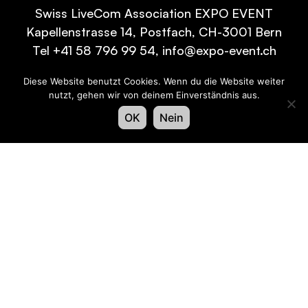
Swiss LiveCom Association EXPO EVENT
Kapellenstrasse 14, Postfach, CH-3001 Bern
Tel
+41 58 796 99 54
,
info@expo-event.ch
Diese Website benutzt Cookies. Wenn du die Website weiter
nutzt, gehen wir von deinem Einverständnis aus.
Iscriviti e rimani informato – Iscriviti oggi stesso
OK
Nein
alla nostra newsletter!
Saluto
*
Cognome
*
Nome
*
Lingua
*
e-mail
*
Accedi