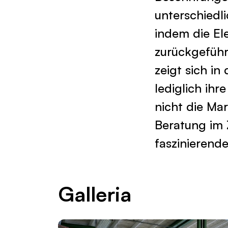
unterschiedli
indem die El
zurückgeführ
zeigt sich i
lediglich ihr
nicht die Ma
Beratung im 
faszinierend
Galleria