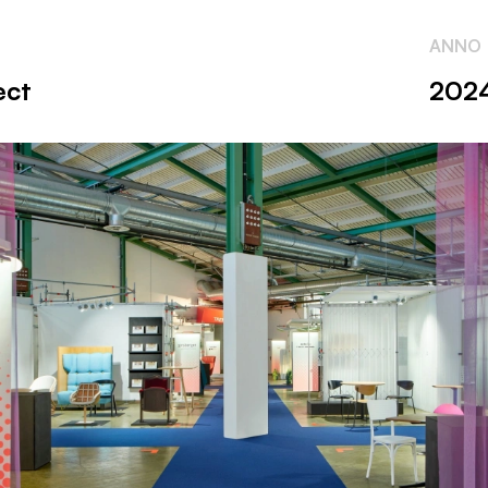
ANNO
ect
202