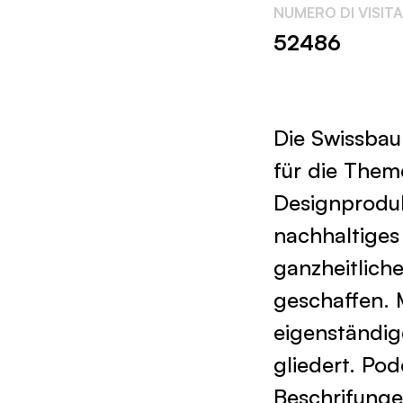
NUMERO DI VISIT
52486
Die Swissbau
für die Them
Designproduk
nachhaltiges
ganzheitlich
geschaffen. 
eigenständige
gliedert. Po
Beschrifunge