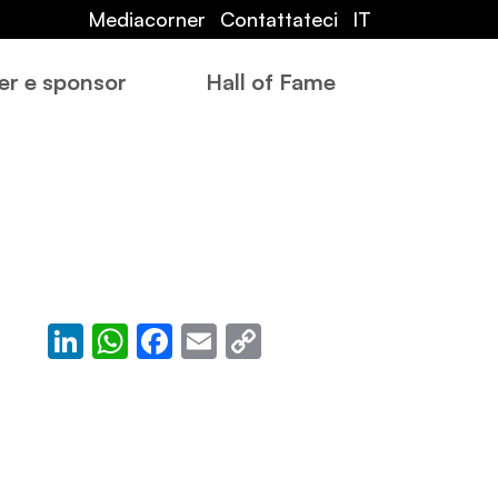
Mediacorner
Contattateci
IT
er e sponsor
Hall of Fame
LinkedIn
WhatsApp
Facebook
Email
Copy
Link