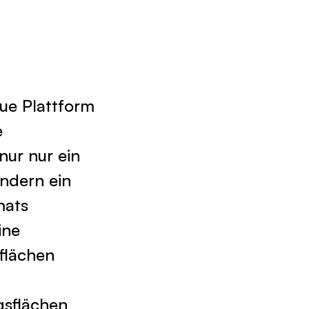
eue Plattform
e
nur nur ein
ondern ein
mats
ine
sflächen
gsflächen