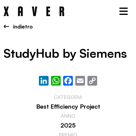
Nav
indietro
StudyHub by Siemens
LinkedIn
WhatsApp
Facebook
Email
Copy
Link
CATEGORIA
Best Efficiency Project
ANNO
2025
PREMIO