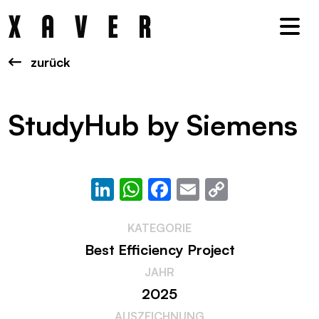
Nav
zurück
StudyHub by Siemens
LinkedIn
WhatsApp
Facebook
Email
Copy
Link
KATEGORIE
Best Efficiency Project
JAHR
2025
AUSZEICHNUNG