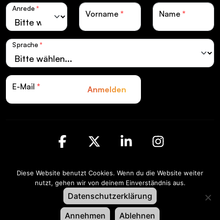
Anrede
*
Vorname
*
Name
*
Sprache
*
E-Mail
*
Anmelden
Facebook
X
LinkedIn
Instagra
Diese Website benutzt Cookies. Wenn du die Website weiter
Swiss LiveCom Association EXPO EVENT |
nutzt, gehen wir von deinem Einverständnis aus.
Kapellenstrasse 14 | Postfach CH-3001 Bern
Datenschutzerklärung
Datenschutz
Impressum
Annehmen
Ablehnen
© XAVER