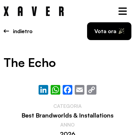
Nav
indietro
Vota ora
The Echo
LinkedIn
WhatsApp
Facebook
Email
Copy
Link
CATEGORIA
Best Brandworlds & Installations
ANNO
2026