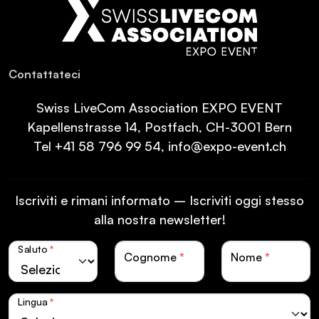
Con­tat­ta­teci
Swiss LiveCom Association EXPO EVENT
Kapellenstrasse 14, Postfach, CH-3001 Bern
Tel
+41 58 796 99 54
,
info@expo-event.ch
Iscriviti e rimani informato – Iscriviti oggi stesso
alla nostra newsletter!
Saluto
*
Cognome
*
Nome
*
Lingua
*