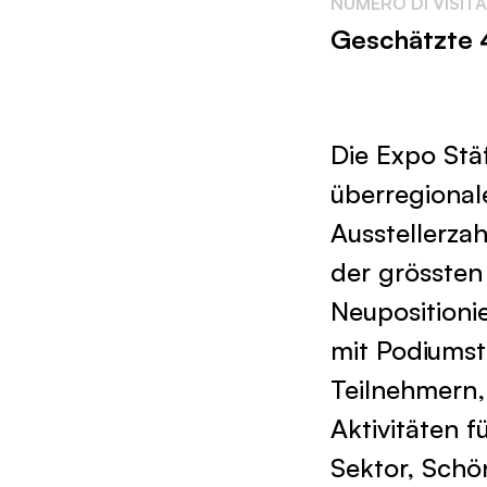
NUMERO DI VISIT
Geschätzte
Die Expo Stä
überregional
Ausstellerza
der grössten
Neupositioni
mit Podiumsta
Teilnehmern
Aktivitäten 
Sektor, Sch