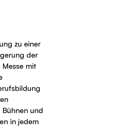
ung zu einer
igerung der
e Messe mit
e
erufsbildung
gen
n Bühnen und
ten in jedem