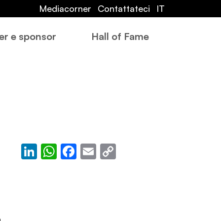
Mediacorner
Contattateci
IT
er e sponsor
Hall of Fame
LinkedIn
WhatsApp
Facebook
Email
Copy
Link