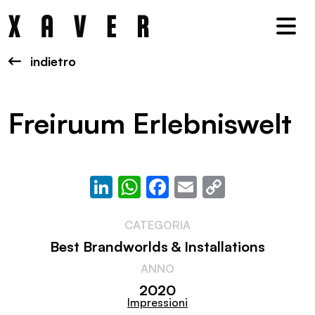
Nav
indietro
Freiruum Erlebniswelt
LinkedIn
WhatsApp
Facebook
Email
Copy
Link
CATEGORIA
Best Brandworlds & Installations
ANNO
2020
Impressioni