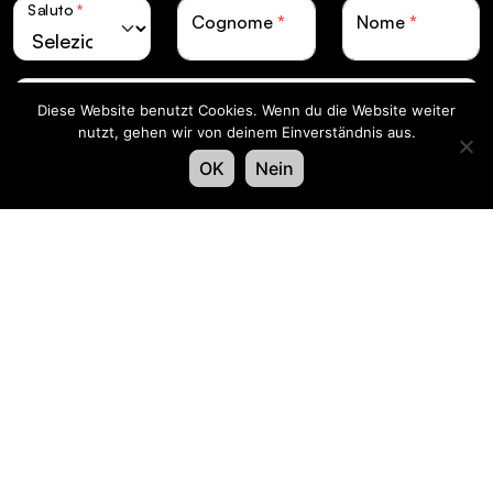
Saluto
*
Cognome
*
Nome
*
Lingua
*
Diese Website benutzt Cookies. Wenn du die Website weiter
nutzt, gehen wir von deinem Einverständnis aus.
OK
Nein
e-mail
*
Accedi
Facebook
X
LinkedIn
Instagra
Swiss LiveCom Association EXPO EVENT |
Kapellenstrasse 14 | Postfach CH-3001 Bern
Impronta
Protezione dei dati
© XAVER