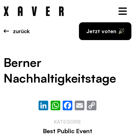
Nav
zurück
Jetzt voten
Berner
Nachhaltigkeitstage
LinkedIn
WhatsApp
Facebook
Email
Copy
Link
KATEGORIE
Best Public Event