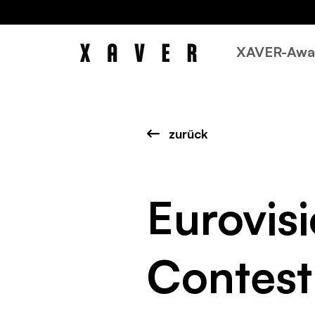
XAVER-Awa
zurück
Eurovis
Contest