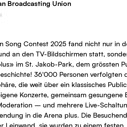
n Broadcasting Union
R
on Song Contest 2025 fand nicht nur in de
und an den TV-Bildschirmen statt, sonde
lus» im St. Jakob-Park, dem grössten Pu
eschichte! 36'000 Personen verfolgten 
äre, die weit über ein klassisches Publi
eigene Konzerte, gemeinsam gesungene 
Moderation – und mehrere Live-Schaltun
endung in die Arena plus. Die Besuchen
ner Leinwand, sie wurden zu einem festen