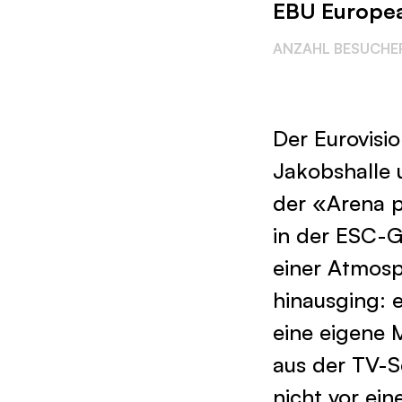
EBU Europea
ANZAHL BESUCHE
Der Eurovisi
Jakobshalle 
der «Arena p
in der ESC-G
einer Atmosph
hinausging: 
eine eigene 
aus der TV-S
nicht vor ei