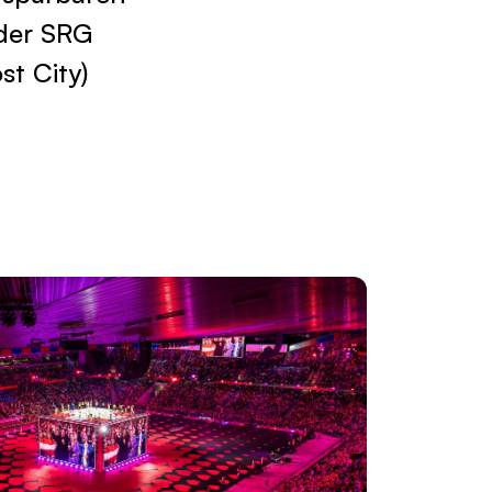
 der SRG
st City)