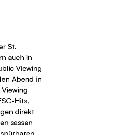
r St.
rn auch in
blic Viewing
den Abend in
c Viewing
ESC-Hits,
gen direkt
den sassen
, spürbaren