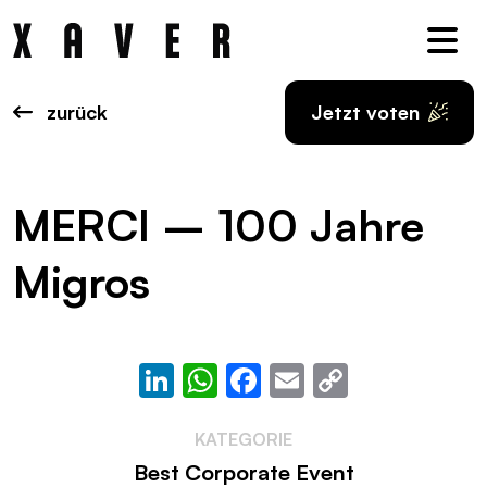
Nav
zurück
Jetzt voten
MERCI – 100 Jahre
Migros
LinkedIn
WhatsApp
Facebook
Email
Copy
Link
KATEGORIE
Best Corporate Event