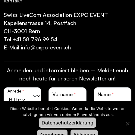
Kon­takt
Swiss LiveCom Association EXPO EVENT
Kapellenstrasse 14, Postfach
CH-3001 Bern
Tel
+41 58 796 99 54
E-Mail
info@expo-event.ch
Anmelden und informiert bleiben – Meldet euch
noch heute für unseren Newsletter an!
Anrede
*
Vorname
*
Name
*
Diese Website benutzt Cookies. Wenn du die Website weiter
Sprache
*
nutzt, gehen wir von deinem Einverständnis aus.
Datenschutzerklärung
Annehmen
Ablehnen