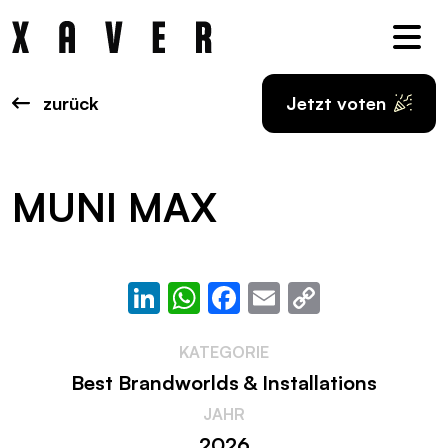
Nav
zurück
Jetzt voten
MUNI MAX
LinkedIn
WhatsApp
Facebook
Email
Copy
Link
KATEGORIE
Best Brandworlds & Installations
JAHR
2026